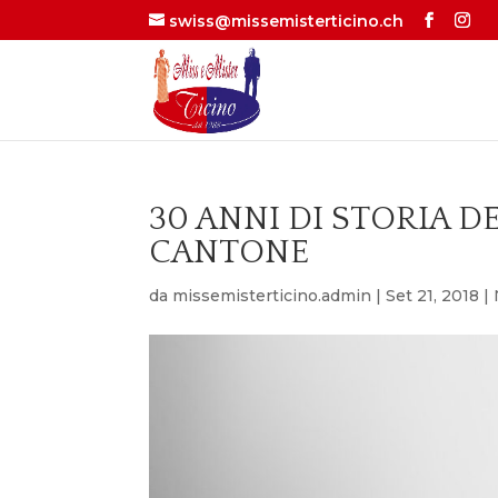
swiss@missemisterticino.ch
30 ANNI DI STORIA D
CANTONE
da
missemisterticino.admin
|
Set 21, 2018
|