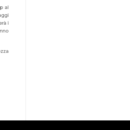
p al
aggi
rà i
anno
ezza