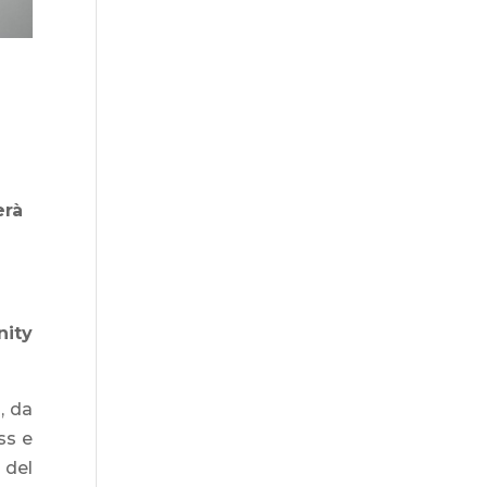
erà
nity
, da
ss e
 del