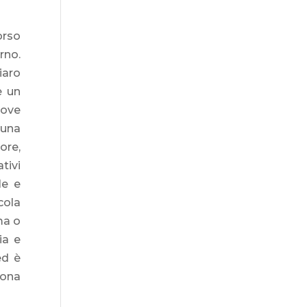
orso
rno.
iaro
e un
dove
 una
ore,
tivi
le e
cola
ma o
ia e
ed è
zona