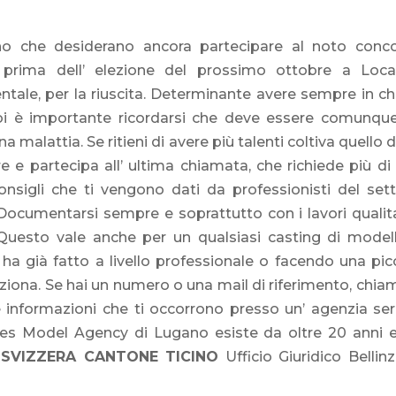
ino che desiderano ancora partecipare al noto conc
. prima dell’ elezione del prossimo ottobre a Loca
tale, per la riuscita. Determinante avere sempre in ch
poi è importante ricordarsi che deve essere comunqu
 malattia. Se ritieni di avere più talenti coltiva quello 
ere e partecipa all’ ultima chiamata, che richiede più di
onsigli che ti vengono dati da professionisti del sett
Documentarsi sempre e soprattutto con i lavori qualita
 Questo vale anche per un qualsiasi casting di model
ha già fatto a livello professionale o facendo una pic
nziona. Se hai un numero o una mail di riferimento, chia
e informazioni che ti occorrono presso un’ agenzia ser
es Model Agency di Lugano esiste da oltre 20 anni 
SVIZZERA CANTONE TICINO
Ufficio Giuridico Bellin