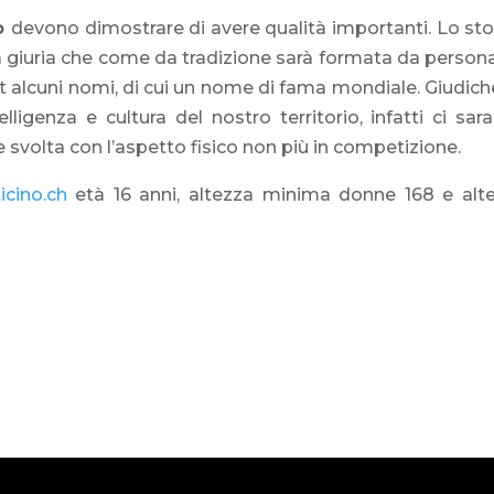
no
devono dimostrare di avere qualità importanti. Lo sto
 La giuria che come da tradizione sarà formata da person
t alcuni nomi, di cui un nome di fama mondiale. Giudiche
elligenza e cultura del nostro territorio, infatti ci sar
 svolta con l’aspetto fisico non più in competizione.
cino.ch
età 16 anni, altezza minima donne 168 e alt