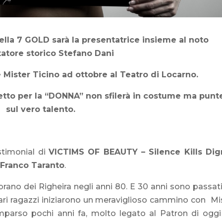
ella 7 GOLD sarà la presentatrice insieme al noto
atore storico Stefano Dani
e Mister Ticino ad ottobre al Teatro di Locarno.
etto per la “DONNA” non sfilerà in costume ma punt
sul vero talento.
stimonial di
VICTIMS OF BEAUTY – Silence Kills Dig
i
Franco Taranto
.
 brano dei Righeira negli anni 80. E 30 anni sono passati
cari ragazzi iniziarono un meraviglioso cammino con Mi
mparso pochi anni fa, molto legato al Patron di oggi